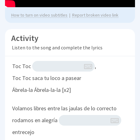
How to turn on video subtitles
|
Report broken video link
Activity
Listen to the song and complete the lyrics
Toc Toc
,
Toc Toc saca tu loco a pasear
Ábrela-la Ábrela-la-la [x2]
Volamos libres entre las jaulas de lo correcto
rodamos en alegría
entrecejo