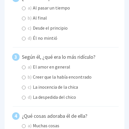
a)
Al pasar un tiempo
b)
Al final
c)
Desde el principio
d)
Él no mintió
Según él, ¿qué era lo más ridículo?
a)
El amor en general
b)
Creer que la había encontrado
c)
La inocencia de la chica
d)
La despedida del chico
¿Qué cosas adoraba él de ella?
a)
Muchas cosas