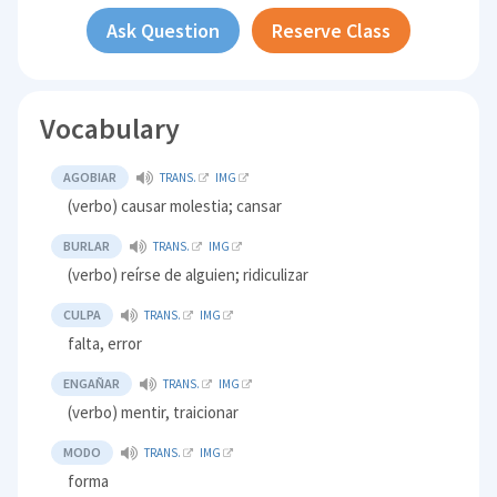
Ask Question
Reserve Class
Vocabulary
AGOBIAR
TRANS.
IMG
(verbo) causar molestia; cansar
BURLAR
TRANS.
IMG
(verbo) reírse de alguien; ridiculizar
CULPA
TRANS.
IMG
falta, error
ENGAÑAR
TRANS.
IMG
(verbo) mentir, traicionar
MODO
TRANS.
IMG
forma