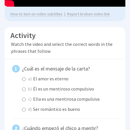
How to turn on video subtitles
|
Report broken video link
Activity
Watch the video and select the correct words in the
phrases that follow
¿Cuál es el mensaje de la carta?
a)
El amor es eterno
b)
Él es un mentiroso compulsivo
c)
Ella es una mentirosa compulsiva
d)
Ser romántico es bueno
¿Cuándo empezó el chico a mentir?